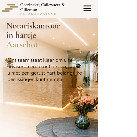
Geerinckx, Callewaert &
Gillemon
NOTARISKANTOOR
Notariskantoor
in hartje
Aarschot
Ons team staat klaar om u te
adviseren en te ontzorgen, zodat
u met een gerust hart belangrijke
beslissingen kunt nemen.