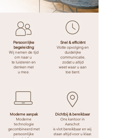
Persoonlijke
Snel & efficiënt
begeleiding
Vlotte opvolging en
Wij nemen de tijd
duidelijke
om naar u
communicatie,
te luisteren en
zodat u altijd
denken met
weet waar u aan
u mee.
toe bent.
Moderne aanpak
Dichtbij & bereikbaar
Moderne
Ons kantoor in
tech
nologie
Aarschot
gecombineerd met
is vlot bereikbaar en wij
persoonlijke
staan altijd voor u klaar.