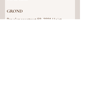
GROND
Broekmansstraat 58, 2221 Heist-
op-den-Berg, België
Bekijk dit vastgoed
Wij staan voor u klaar.
Maak eenvoudig online een afspraak
Of
bel ons
tijdens de kantooruren
Wij helpen u graag verder