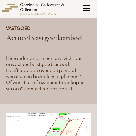
Geerinckx, Callewaert &
Gillemon
NOTARISKANTOOR
VASTGOED
Actueel vastgoedaanbod
Hieronder vindt u een overzicht van
ons actueel vastgoedaanbod.
Heeft u vragen over een pand of
wenst u een bezoek in te plannen?
Of wenst u zelf uw pand te verkopen
via ons? Contacteer ons gerust